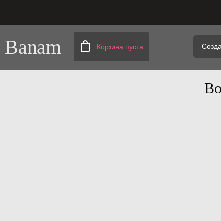
Banam
Созда
Корзина пуста
Во